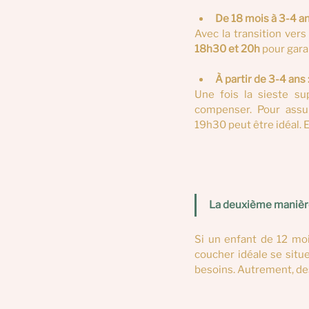
De 18 mois à 3-4 an
Avec la transition ver
18h30 et 20h
 pour gara
À partir de 3-4 ans
Une fois la sieste su
compenser. Pour assur
19h30
peut être idéal. 
La deuxième manière e
Si un enfant de 12 moi
coucher idéale se situe
besoins. Autrement, de