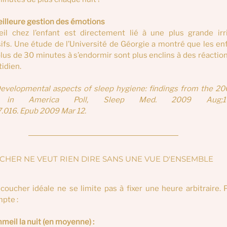
eilleure gestion des émotions
chez l’enfant est directement lié à une plus grande irrit
s. Une étude de l’Université de Géorgie a montré que les enf
us de 30 minutes à s’endormir sont plus enclins à des réaction
tidien.
 Developmental aspects of sleep hygiene: findings from the 20
 in America Poll, Sleep Med. 2009 Aug;10(7)
7.016. Epub 2009 Mar 12.
CHER NE VEUT RIEN DIRE SANS UNE VUE D'ENSEMBLE 
oucher idéale ne se limite pas à fixer une heure arbitraire. P
mpte :
eil la nuit (en moyenne) :