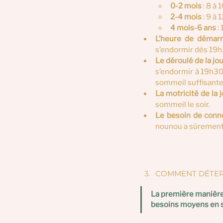
0-2 mois
 : 8 à 
2-4 mois
 : 9 à 
4 mois-6 ans
 :
L’heure de démarr
s’endormir dès 19h.
Le déroulé de la jo
s’endormir à 19h30 
sommeil suffisante
La motricité de la 
sommeil le soir.
Le besoin de conn
nounou a sûrement b
COMMENT DÉTERM
La première manière 
besoins moyens en 