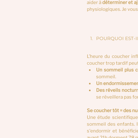
aider à 
déterminer et aj
physiologiques. Je vous
POURQUOI EST-I
L’heure du coucher inf
coucher trop tardif peut
Un sommeil plus c
sommeil.
Un endormissement 
Des réveils noctur
se réveillera pas f
Se coucher tôt = des nui
Une étude scientifique
sommeil des enfants. I
s'endormir et bénéfic
avant 21h dorment 78 m