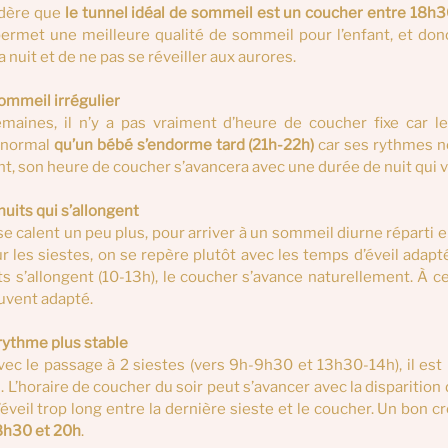
dère que 
le tunnel idéal de sommeil est un coucher entre 18h3
ermet une meilleure qualité de sommeil pour l’enfant, et don
nuit et de ne pas se réveiller aux aurores.
sommeil irrégulier
emaines,
il
n’y a pas vraiment d’heure de coucher fixe car le
 normal 
qu’un bébé s’endorme tard (21h-22h)
 car ses rythmes n
t, son heure de coucher s’avancera avec une durée de nuit qui v
nuits qui s’allongent
 calent un peu plus, pour arriver à un sommeil diurne réparti en 3
r les siestes, on se repère plutôt avec les temps d’éveil adapté
ouvent adapté.
 rythme plus stable
vec le passage à 2 siestes (vers 9h-9h30 et 13h30-14h), il est u
. L’horaire de coucher du soir peut s’avancer avec la disparition 
éveil trop long entre la dernière sieste et le coucher. Un bon c
8h30 et 20h
.