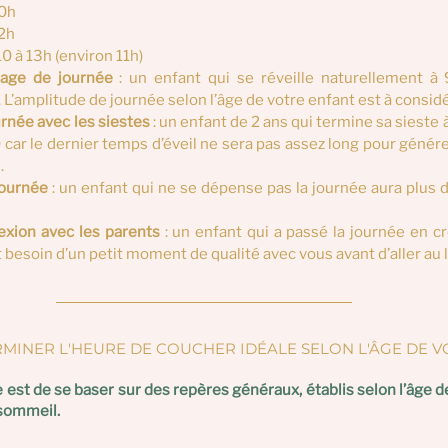
10h
12h
 10 à 13h (environ 11h)
age de journée 
: un enfant qui se réveille naturellement à 
 L’amplitude de journée selon l’âge de votre enfant est à considé
urnée avec les siestes 
: un enfant de 2 ans qui termine sa sieste à
car le dernier temps d’éveil ne sera pas assez long pour génére
.
journée
 : un enfant qui ne se dépense pas la journée aura plus d
exion avec les parents
 : un enfant qui a passé la journée en c
esoin d’un petit moment de qualité avec vous avant d’aller au li
INER L'HEURE DE COUCHER IDÉALE SELON L'ÂGE DE VO
est de se baser sur des repères généraux, établis selon l’âge de 
sommeil.