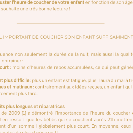
uster l’heure de coucher de votre enfant
 en fonction de son âge
 souhaite une très bonne lecture !
L IMPORTANT DE COUCHER SON ENFANT SUFFISAMMENT 
luence non seulement la durée de la nuit, mais aussi la quali
 entraîner :
ourt 
: moins d'heures de repos accumulées, ce qui peut géné
plus difficile 
: plus un enfant est fatigué, plus il aura du mal à 
nes et matinaux 
: contrairement aux idées reçues, un enfant qui 
orcément plus tard.
ts plus longues et réparatrices 
 de 2009 [1] a démontré l'importance de l'heure du coucher d
l en ressort que les bébés qui se couchent après 21h mettent
ient d'un sommeil globalement plus court. En moyenne, ceux 
inutes de plus chaque nuit !