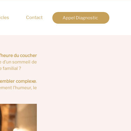
icles
Contact
Appel Diagnostic
l’heure du coucher 
ie d’un sommeil de 
 familial ?
 sembler complexe
. 
ment l’humeur, le 