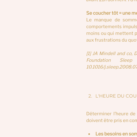
Se coucher tôt = une m
Le manque de sommeil 
comportements impulsif
moins ou qui mettent pl
aux frustrations du quo
[1] JA Mindell and co,
Foundation Sleep
10.1016/j.sleep.2008.0
L'HEURE DU COU
Déterminer l’heure de c
doivent être pris en co
Les besoins en somm