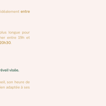
 idéalement 
entre 
plus longue pour 
her entre 19h et 
 20h30
.
éveil visée.
eil, son heure de 
bien adaptée à ses 