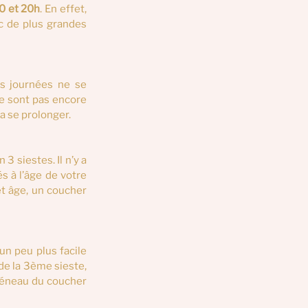
0 et 20h
. En effet, 
c de plus grandes 
s journées ne se 
e sont pas encore 
a se prolonger.
 siestes. Il n’y a 
s à l’âge de votre 
enfant. Comme les nuits s’allongent (10-13h), le coucher s’avance naturellement. À cet âge, un coucher 
n peu plus facile 
de la 3ème sieste, 
réneau du coucher 