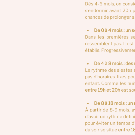
Dès 4-6 mois, on consi
s’endormir avant 20h p
chances de prolonger sa 
De 0 à 4 mois : un 
Dans les premières s
ressemblent pas. Il est
établis. Progressivemen
De 4 à 8 mois : des 
Le rythme des siestes se
pas d’horaires fixes pou
entre
19h et 20h
 est s
De 8 à 18 mois : un
À partir de 8-9 mois, a
d’avoir un rythme défini
pour éviter un temps d’
du soir se situe 
entre 1