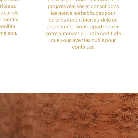
rités au
progrès réalisés et consolidons
es saines
les nouvelles habitudes pour
ce mental
qu'elles durent bien au-delà du
ponible
programme. Vous repartez avec
 maison.
votre autonomie — et la certitude
que vous avez les outils pour
continuer.