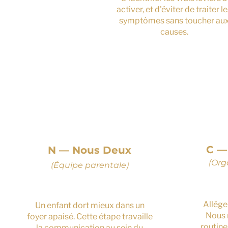
activer, et d'éviter de traiter l
symptômes sans toucher au
causes.
4
C —
N — Nous Deux
(Org
(Équipe parentale)
Alléger
Un enfant dort mieux dans un
Nous 
foyer apaisé. Cette étape travaille
routine
la communication au sein du