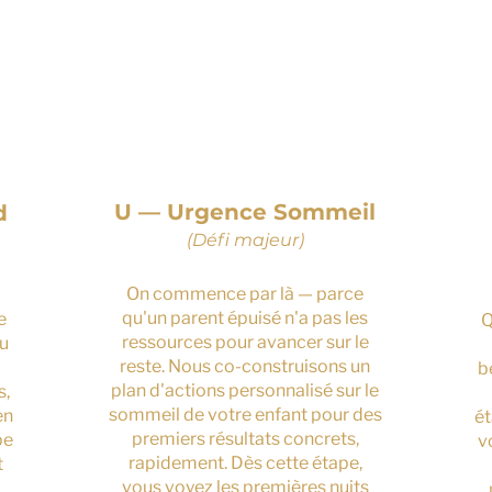
2
U — Urgence Sommeil
d
(Défi majeur)
On commence par là — parce
qu'un parent épuisé n'a pas les
e
Q
ressources pour avancer sur le
du
reste. Nous co-construisons un
b
plan d'actions personnalisé sur le
s,
sommeil de votre enfant pour des
en
ét
premiers résultats concrets,
pe
v
rapidement. Dès cette étape,
t
vous voyez les premières nuits