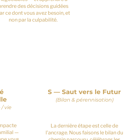
prendre des décisions guidées
ar ce dont vous avez besoin, et
non par la culpabilité.
7
té
S — Saut vers le Futur
le
(Bilan & pérennisation)
 / vie
impacte
La dernière étape est celle de
amilial —
l'ancrage. Nous faisons le bilan du
ape vous
chemin parcouru, célébrons les