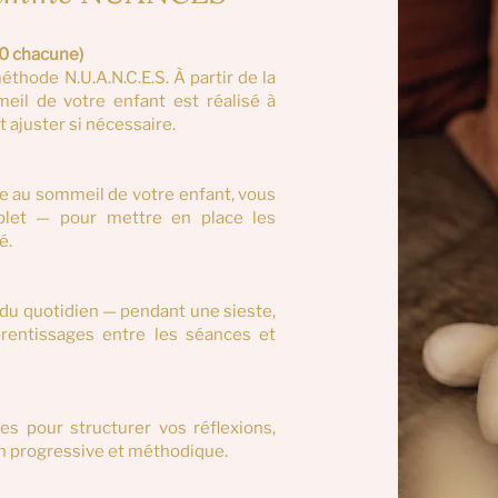
30 chacune)
hode N.U.A.N.C.E.S. À partir de la
eil de votre enfant est réalisé à
ajuster si nécessaire.
e au sommeil de votre enfant, vous
plet — pour mettre en place les
é.
du quotidien — pendant une sieste,
prentissages entre les séances et
es pour structurer vos réflexions,
açon progressive et méthodique.