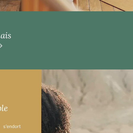
ais
 »
le
 s'endort