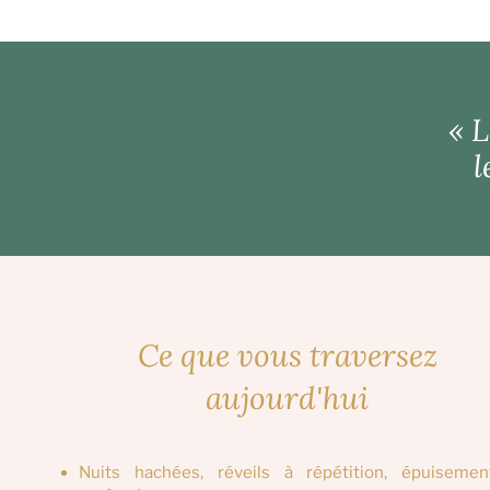
« 
l
Ce que vous traversez
aujourd'hui
Nuits hachées, réveils à répétition, épuisemen