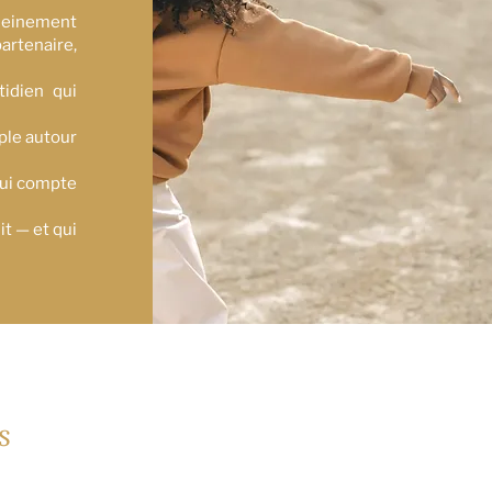
leinement
rtenaire,
idien qui
ple autour
 qui compte
it — et qui
s