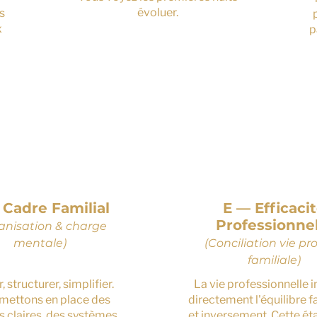
évoluer.
es
x
p
5
6
 Cadre Familial
E — Efficaci
Professionnel
anisation & charge
mentale)
(Conciliation vie pro
familiale)
, structurer, simplifier.
La vie professionnelle 
mettons en place des
directement l'équilibre f
s claires, des systèmes
et inversement. Cette ét