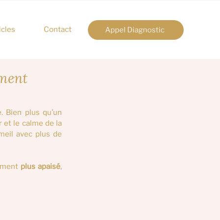
icles
Contact
Appel Diagnostic
mment
 Bien plus qu’un 
r et le calme de la 
meil avec plus de 
oment 
plus apaisé
, 