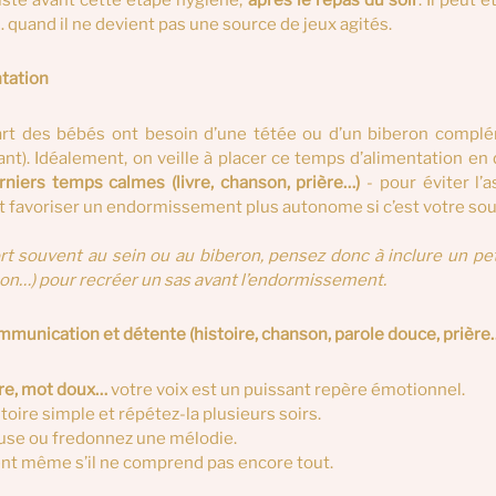
juste avant cette étape hygiène, 
après le repas du soir
. Il peut 
quand il ne devient pas une source de jeux agités.
ntation
art des bébés ont besoin d’une tétée ou d’un biberon complém
t). Idéalement, on veille à placer ce temps d’alimentation en d
rniers temps calmes (livre, chanson, prière…)
 - pour éviter l’a
et favoriser un endormissement plus autonome si c’est votre sou
ort souvent au sein ou au biberon, pensez donc à inclure un p
nson…) pour recréer un sas avant l’endormissement.
munication et détente (histoire, chanson, parole douce, prière
ère, mot doux… 
votre voix est un puissant repère émotionnel.
histoire simple et répétez-la plusieurs soirs.
ceuse ou fredonnez une mélodie.
ement même s’il ne comprend pas encore tout.