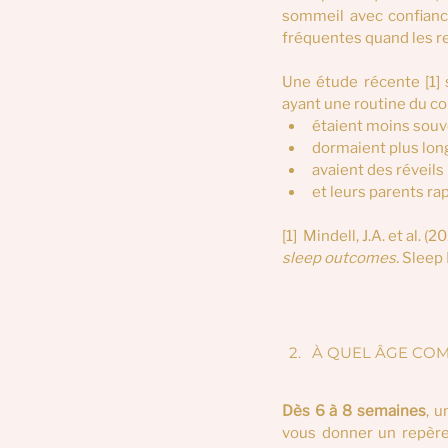
sommeil avec confiance
fréquentes quand les 
Une étude récente
[1]
ayant une routine du co
étaient moins souv
dormaient plus lon
avaient des réveils
et leurs parents r
[1]  Mindell, J.A. et al. (20
sleep outcomes. 
Sleep 
À QUEL ÂGE COM
Dès 6 à 8 semaines
, u
vous donner un repère