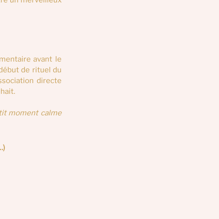
être un merveilleux 
entaire avant le 
ébut de rituel du 
ssociation directe 
hait.
etit moment calme 
…)