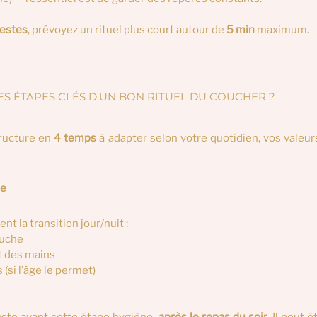
iestes
, prévoyez un rituel plus court autour de 
5 min
 maximum.
S ÉTAPES CLÉS D'UN BON RITUEL DU COUCHER ?  
ructure en 
4 temps
 à adapter selon votre quotidien, vos valeurs
ne
t la transition jour/nuit :
ouche
 et des mains
s (si l’âge le permet)