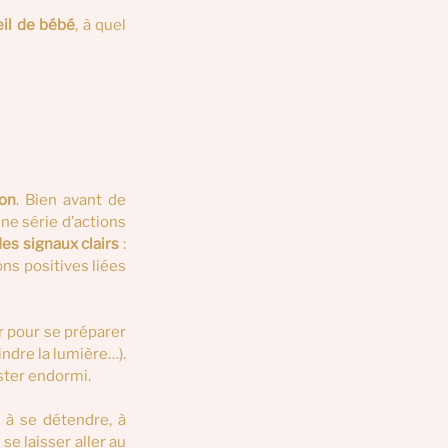
eil de bébé
, à quel 
ion
. Bien avant de 
ne série d’actions 
des signaux clairs
 : 
s positives liées 
r pour se préparer 
ndre la lumière…). 
ster endormi.
 à se détendre, à 
e laisser aller au 