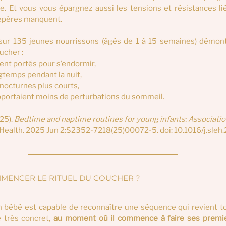
. Et vous vous épargnez aussi les tensions et résistances lié
repères manquent.
 sur 135 jeunes nourrissons (âgés de 1 à 15 semaines) démont
ucher :
ent portés pour s’endormir,
gtemps pendant la nuit,
 nocturnes plus courts,
apportaient moins de perturbations du sommeil.
25). 
Bedtime and naptime routines for young infants: Associatio
Health. 2025 Jun 2:S2352-7218(25)00072-5. doi: 10.1016/j.sleh
MENCER LE RITUEL DU COUCHER ?  
n bébé est capable de reconnaître une séquence qui revient tou
 très concret,
 au moment où il commence à faire ses premie