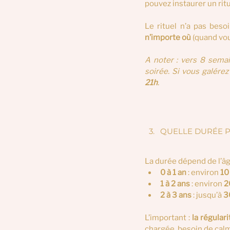
pouvez instaurer un ritu
Le rituel n’a pas besoi
n’importe où 
(quand vou
A noter : vers 8 sema
soirée. Si vous galére
21h
.
QUELLE DURÉE P
La durée dépend de l’âge
0 à 1 an
 : environ 
10
1 à 2 ans
 : environ 
2
2 à 3 ans
 : jusqu’à 
3
L’important :
 la régulari
chargée, besoin de calm