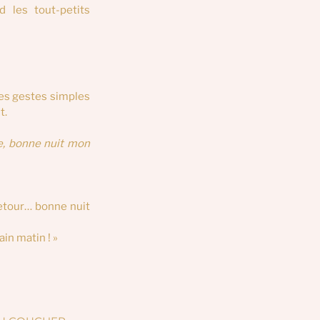
 les tout-petits 
es gestes simples
t.
e, bonne nuit mon 
retour… bonne nuit 
ain matin ! »