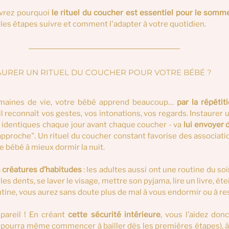
uvrez pourquoi 
le rituel du coucher est essentiel pour le somm
es étapes suivre et comment l'adapter à votre quotidien.
URER UN RITUEL DU COUCHER POUR VOTRE BÉBÉ ?  
maines de vie, votre bébé apprend beaucoup… 
par la répétit
 reconnaît vos gestes, vos intonations, vos regards. Instaurer u
- identiques chaque jour avant chaque coucher - va 
lui envoyer 
proche". Un rituel du coucher constant favorise des association
e bébé à mieux dormir la nuit.
créatures d’habitudes
 : les adultes aussi ont une routine du soi
es dents, se laver le visage, mettre son pyjama, lire un livre, étei
utine, vous aurez sans doute plus de mal à vous endormir ou à re
pareil ! En créant 
cette sécurité intérieure
, vous l’aidez donc
il pourra même commencer à bailler dès les premières étapes), à s