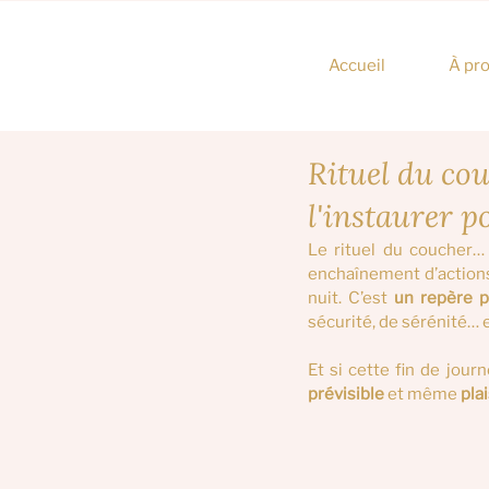
Accueil
À pr
Rituel du co
l'instaurer p
Le rituel du coucher… 
enchaînement d’actions,
nuit. C’est 
un repère p
sécurité, de sérénité… 
Et si cette fin de jour
prévisible
 et même 
pla