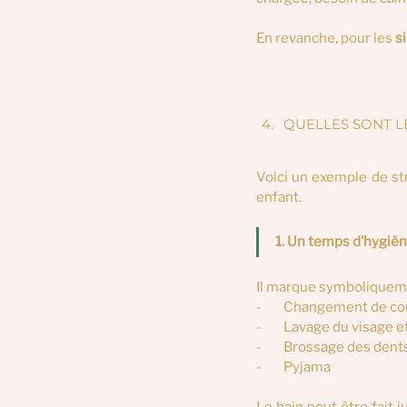
En revanche, pour les 
s
QUELLES SONT LE
Voici un exemple de st
enfant.
1. Un temps d’hygiè
Il marque symboliquemen
-        Changement de c
-        Lavage du visage
-        Brossage des dent
-        Pyjama