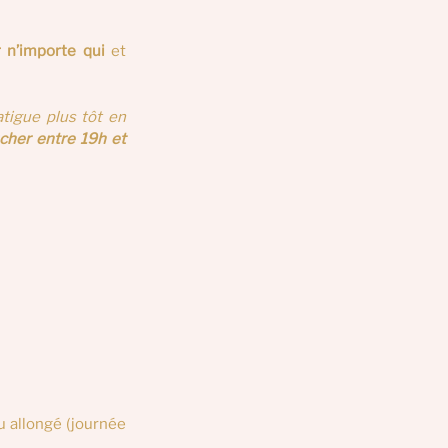
r n’importe qui
 et 
igue plus tôt en 
cher entre 19h et 
u allongé (journée 