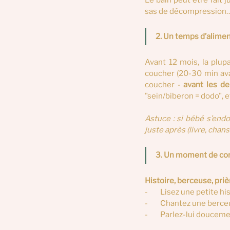
Le bain peut être fait 
sas de décompression… 
2. Un temps d’alime
Avant 12 mois, la plup
coucher (20-30 min avan
coucher - 
avant les de
"sein/biberon = dodo", 
Astuce : si bébé s’end
juste après (livre, cha
3. Un moment de com
Histoire, berceuse, pri
-        Lisez une petite 
-        Chantez une ber
-        Parlez-lui douc